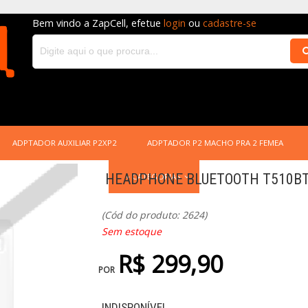
Bem vindo a ZapCell, efetue
login
ou
cadastre-se
ADPTADOR AUXILIAR P2XP2
ADPTADOR P2 MACHO PRA 2 FEMEA
HEADPHONE BLUETOOTH T510BT 
+ CATEGORIAS
(Cód do produto: 2624)
Sem estoque
R$ 299,90
POR
INDISPONÍVEL