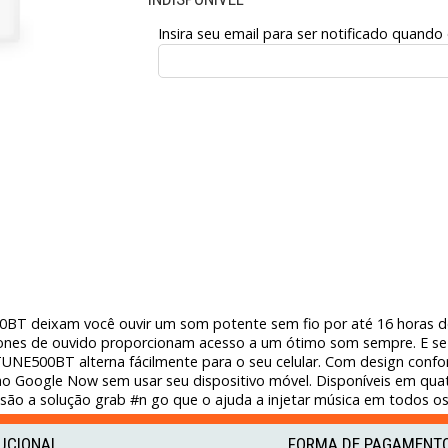
Insira seu email para ser notificado quando
0BT deixam você ouvir um som potente sem fio por até 16 horas de
 fones de ouvido proporcionam acesso a um ótimo som sempre. E s
TUNE500BT alterna fácilmente para o seu celular. Com design confor
Google Now sem usar seu dispositivo móvel. Disponíveis em quatro
ão a solução grab #n go que o ajuda a injetar música em todos os
TUCIONAL
FORMA DE PAGAMENT