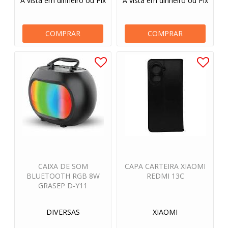
À vista em dinheiro ou Pix
À vista em dinheiro ou Pix
COMPRAR
COMPRAR
CAIXA DE SOM
CAPA CARTEIRA XIAOMI
BLUETOOTH RGB 8W
REDMI 13C
GRASEP D-Y11
DIVERSAS
XIAOMI